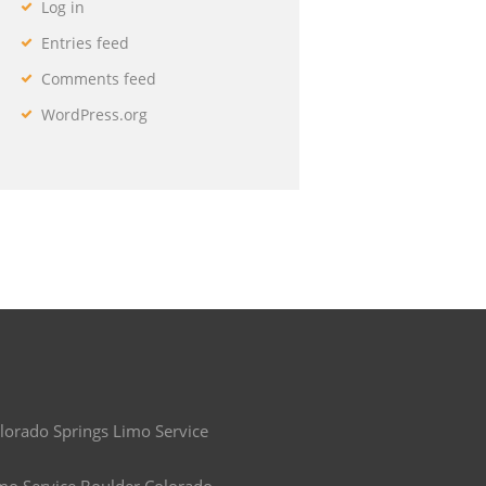
Log in
Entries feed
Comments feed
WordPress.org
lorado Springs Limo Service
mo Service Boulder Colorado