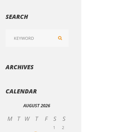
SEARCH
ARCHIVES
CALENDAR
AUGUST
2026
M
T
W
T
F
S
S
1
2