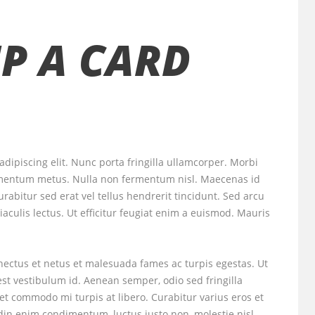
UP A CARD
dipiscing elit. Nunc porta fringilla ullamcorper. Morbi
ondimentum metus. Nulla non fermentum nisl. Maecenas id
urabitur sed erat vel tellus hendrerit tincidunt. Sed arcu
 iaculis lectus. Ut efficitur feugiat enim a euismod. Mauris
nectus et netus et malesuada fames ac turpis egestas. Ut
est vestibulum id. Aenean semper, odio sed fringilla
amet commodo mi turpis at libero. Curabitur varius eros et
din enim condimentum, luctus justo non, molestie nisl.