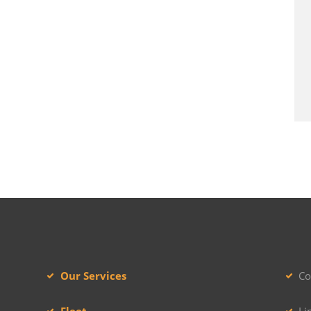
Our Services
Co
Fleet
Li