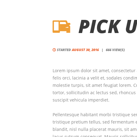
PICK 
STARTED
AUGUST 30, 2016
666
VIEW(S)
Lorem ipsum dolor sit amet, consectetur a
felis orci, lacinia a velit et, sodales c
molestie turpis, sit amet feugiat lorem. C
tortor, sollicitudin ac lectus sed, rhoncus
suscipit vehicula imperdiet.
Pellentesque habitant morbi tristique se
tristique pretium tellus, sed fermentum 
blandit, nisl nulla placerat mauris, sit 
lacus rutrum consequat. Mauris sollicitu